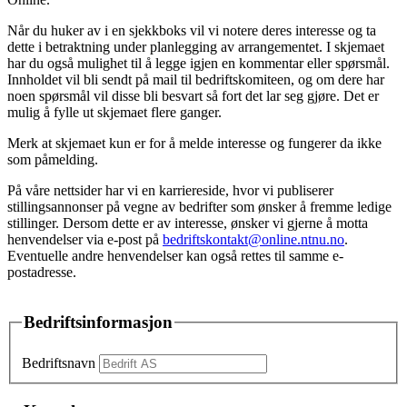
Når du huker av i en sjekkboks vil vi notere deres interesse og ta
dette i betraktning under planlegging av arrangementet. I skjemaet
har du også mulighet til å legge igjen en kommentar eller spørsmål.
Innholdet vil bli sendt på mail til bedriftskomiteen, og om dere har
noen spørsmål vil disse bli besvart så fort det lar seg gjøre. Det er
mulig å fylle ut skjemaet flere ganger.
Merk at skjemaet kun er for å melde interesse og fungerer da ikke
som påmelding.
På våre nettsider har vi en karriereside, hvor vi publiserer
stillingsannonser på vegne av bedrifter som ønsker å fremme ledige
stillinger. Dersom dette er av interesse, ønsker vi gjerne å motta
henvendelser via e-post på
bedriftskontakt@online.ntnu.no
.
Eventuelle andre henvendelser kan også rettes til samme e-
postadresse.
Bedriftsinformasjon
Bedriftsnavn